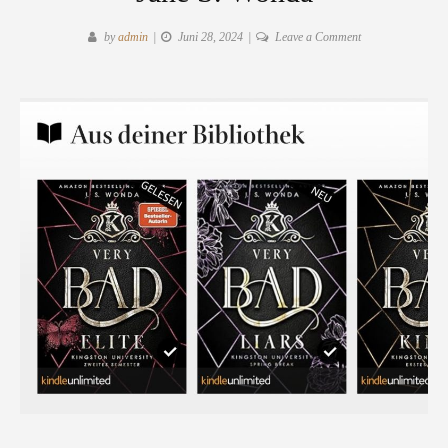
on
by
admin
Juni 28, 2024
Leave a Comment
Rezension:
"Very
Bad
Elite"
von
Jane
S.
Wonda