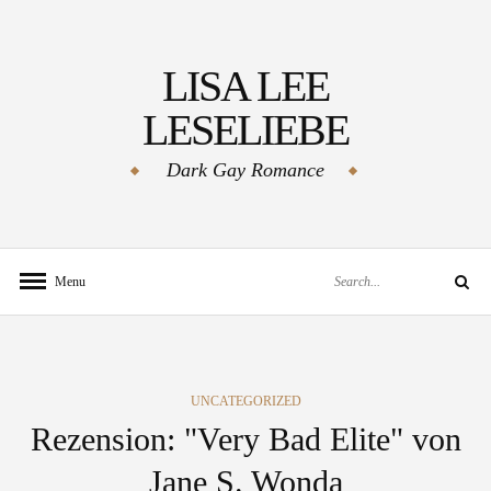
Skip
to
LISA LEE
content
LESELIEBE
Dark Gay Romance
Search
Menu
Search
for:
CATEGORIES
UNCATEGORIZED
Rezension: "Very Bad Elite" von
Jane S. Wonda