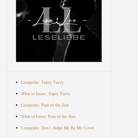
Leseprobe: Topsy Turvy
What to know: Topsy Turvy
Leseprobe: Pain of the Jinn
What to know: Pain of the Jinn
Leseprobe: Don’t Judge Me By My Cover