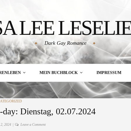
SA LEE LESELI
Dark Gay Romance
RENLEBEN
MEIN BUCHBLOCK
IMPRESSUM
EGORIES
ATEGORIZED
-day: Dienstag, 02.07.2024
on
i 2, 2024
Leave a Comment
Autorentagebuch