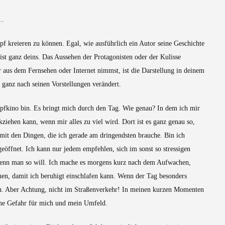
Tu-
g…
es-
day:
pf kreieren zu können. Egal, wie ausführlich ein Autor seine Geschichte
Dienstag,
02.07.2024
ist ganz deins. Das Aussehen der Protagonisten oder der Kulisse
r aus dem Fernsehen oder Internet nimmst, ist die Darstellung in deinem
 ganz nach seinen Vorstellungen verändert.
pfkino bin. Es bringt mich durch den Tag. Wie genau? In dem ich mir
iehen kann, wenn mir alles zu viel wird. Dort ist es ganz genau so,
mit den Dingen, die ich gerade am dringendsten brauche. Bin ich
eöffnet. Ich kann nur jedem empfehlen, sich im sonst so stressigen
wenn man so will. Ich mache es morgens kurz nach dem Aufwachen,
hen, damit ich beruhigt einschlafen kann. Wenn der Tag besonders
 ein. Aber Achtung, nicht im Straßenverkehr! In meinen kurzen Momenten
eine Gefahr für mich und mein Umfeld.