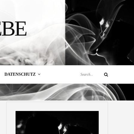
EBE
Search
DATENSCHUTZ
Search
for: