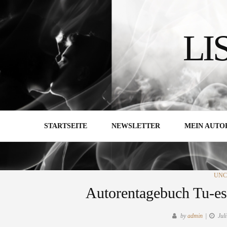
Skip
to
LI
content
STARTSEITE
NEWSLETTER
MEIN AUTO
CAT
UNC
Autorentagebuch Tu-es
by
admin
Jul