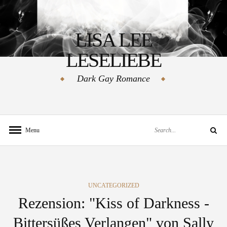
Skip
to
LISA LEE
content
LESELIEBE
Dark Gay Romance
Search
Menu
Search
for:
CATEGORIES
UNCATEGORIZED
Rezension: "Kiss of Darkness -
Bittersüßes Verlangen" von Sally