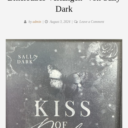
Dark
on
by
admin
August 3, 2024
Leave a Comment
Rezension:
"Kiss
of
Darkness
-
Bittersüßes
Verlangen"
von
Sally
Dark