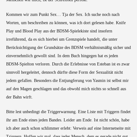
Kommen wir zum Punkt Sex… Tja der Sex. Ich suche noch nach
Worten, um beschreiben zu können, was ich dort gelesen habe. Knife
Play und Blood Play aus der BDSM-Spielekiste sind insofern
irreführend, da es sich hierbei um Grenzspiele handelt, die unter
Berücksichtigung der Grundsätze des BDSM verhältnismäßig sicher und
einvernehmlich gewollt sind. In dem Buch hingegen hat es jeden
BDSM-Spielton verloren. Durch die Erlebnisse von Esteban ist es zwar
sinnvoll hergeleitet, dennoch dürfte diese Form der Sexualität nicht
jedem gefallen. Besonders die Entjungferung von Yasmin ist selbst mir
auf den Magen geschlagen und das obwohl mich nichts so schnell aus
der Bahn wirft.
Bitte lest unbedingt die Triggerwarnung. Eine Liste mit Triggern findet
ihr am Ende eines jeden Bandes. Leider am Ende. Ist nicht schön, habe
ich aber auch schon schlimmer erlebt: Verweis auf eine Internetseite mit
Triggern. Hoffen wir mal, dass jeder Mensch, dem es gerade nicht gut