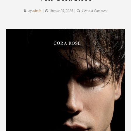
on
by
admin
August 29, 2024
Leave a Comment
Rezension:
"Whit
-
Unerwartet"
von
Cora
Rose