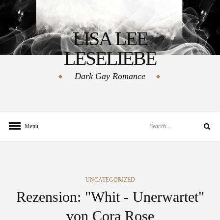
Skip
to
LISA LEE
content
LESELIEBE
Dark Gay Romance
Search
Menu
Search
for:
CATEGORIES
UNCATEGORIZED
Rezension: "Whit - Unerwartet"
von Cora Rose