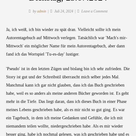
on
by
admin
Juli 24, 2024
Leave a Comment
Autorentagebuch
Tu-
Ja, ich weiß, ich bin wieder zu spät dran. Vielleicht sollte ich mein
es-
Autorentagebuch auf Mittwoch verlegen. Tatsächlich war 'Mach's mir-
day:
Dienstag,
Mittwoch' ein möglicher Name für mein Autorentagebuch, aber dann
23.07.2024
fand ich das Wortspiel 'Tu-es-day' lustiger.
'Pseudo' ist in den letzten Zügen und bislang bin ich sehr zufrieden. Die
Story ist gut und der Schreibstil überrascht mich selber jedes Mal.
Manchmal kann ich gar nicht glauben, dass ich das Buch geschrieben
habe, weil es so anders als meine anderen Bücher geworden ist. Es geht
mehr in die Tiefe. Das liegt daran, dass ich dieses Buch in einer Phase
meines Lebens geschrieben habe, als es mir nicht so gut ging. Es war
ein Tagebuch, in dem ich meine Gedanken und Gefühle, die ich mit
niemandem teilen wollte, niedergeschrieben habe. Als es mir wieder
besser ging, habe ich nochmal gelesen, was ich geschrieben habe und es