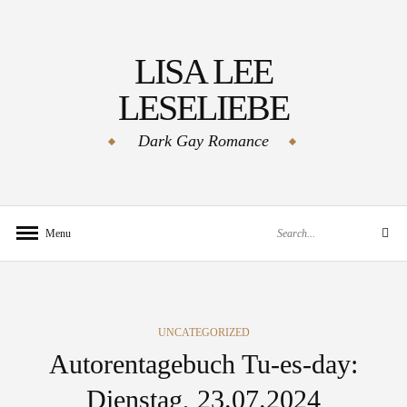
Skip
to
LISA LEE
content
LESELIEBE
Dark Gay Romance
Search
Menu
Search
for:
CATEGORIES
UNCATEGORIZED
Autorentagebuch Tu-es-day:
Dienstag, 23.07.2024